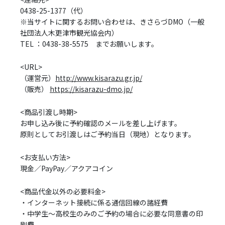
0438-25-1377（代）
※当サイトに関するお問い合わせは、きさらづDMO（一般
社団法人木更津市観光協会内）
TEL ：0438-38-5575 までお願いします。
<URL>
（運営元）
http://www.kisarazu.gr.jp/
（販売）
https://kisarazu-dmo.jp/
<商品引渡し時期>
お申し込み後に予約確認のメールを差し上げます。
原則としてお引渡しはご予約当日（現地）となります。
<お支払い方法>
現金／PayPay／アクアコイン
<商品代金以外の必要料金>
・インターネット接続に係る通信回線の諸経費
・中学生～高校生のみのご予約の場合に必要な同意書の印
刷費