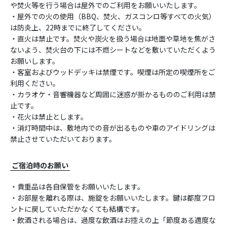
や焚火等を行う場合は屋外でのご利用をお願いいたします。
・屋外での火の使用（BBQ、焚火、ガスコンロ等すべての火気）
は防炎上、22時までに終了してください。
・直火は禁止です。焚火や炭火を扱う場合は地面や草地を焦がさ
ないよう、焚火台の下には不燃シートなどを敷いていただくよう
お願いします。
・客室およびウッドデッキは禁煙です。喫煙は所定の喫煙所をご
利用ください。
・カラオケ・音響機器など周囲に迷惑が掛かるもののご利用は禁
止です。
・花火は禁止とします。
・消灯時間中は、敷地内での音が出るものや車のアイドリングは
禁止させていただいております。
ご宿泊時のお願い
・貴重品は各自保管をお願いいたします。
・お部屋を離れる際は、施錠をお願いいたします。鍵は都度フロ
ントに戻していただかなくても結構です。
・飲酒される場合は、過度な飲酒はお控えの上「節度ある適度な