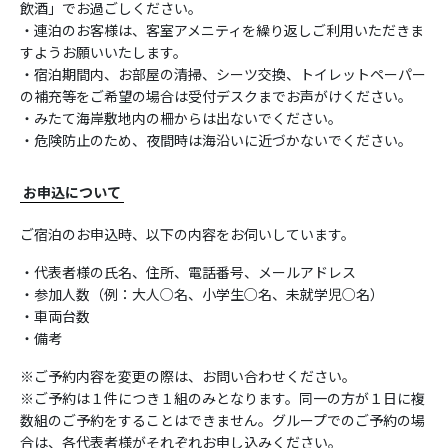
飲酒」でお過ごしください。
・連泊のお客様は、客室アメニティを繰り返しご利用いただきま
すようお願いいたします。
・宿泊期間内、お部屋の清掃、シーツ交換、トイレットペーパー
の補充等をご希望の場合は受付デスクまでお声がけください。
・みたて海岸敷地内の柵からは出ないでください。
・危険防止のため、夜間時は海沿いに近づかないでください。
お申込について
ご宿泊のお申込時、以下の内容をお伺いしています。
・代表者様の氏名、住所、電話番号、メールアドレス
・参加人数（例：大人○名、小学生○名、未就学児○名）
・車両台数
・備考
※ご予約内容を変更の際は、お問い合わせください。
※ご予約は１件につき１組のみとなります。同一の方が１日に複
数組のご予約をすることはできません。グループでのご予約の場
合は、各代表者様がそれぞれお申し込みください。