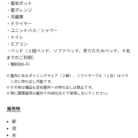
・電気ポット
・電子レンジ
・冷蔵庫
・ドライヤー
・ユニットバス／シャワー
・トイレ
・エアコン
・ベッド（２段ベッド、ソファベッド、折りたたみベッド、４名
までのご利用）
・無料Wi-Fi
室内にあるダイニングチェア（２脚）、ソファテーブル（１台）はベラ
ンダに持ち出し可能です。
その他は備品も含め屋外への持ち出しは禁止です。
特に調理器具は屋外でのBBQなどで使用しないでください。
販売物
薪
炭
氷