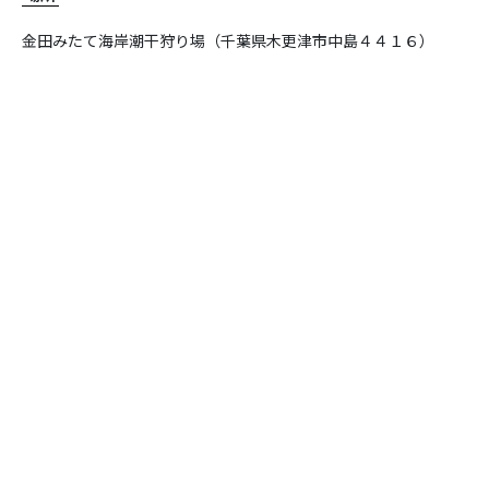
金田みたて海岸潮干狩り場（千葉県木更津市中島４４１６）