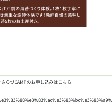
さらづCAMPのお申し込みはこちら
ce/%e3%83%88%e3%83%ac%e3%83%bc%e3%83%a