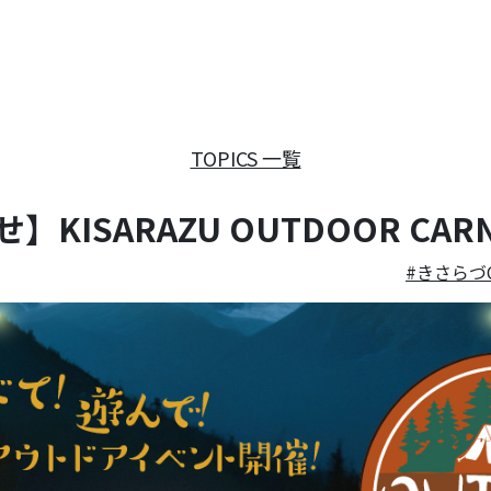
TOPICS 一覧
ISARAZU OUTDOOR CARNI
きさらづC