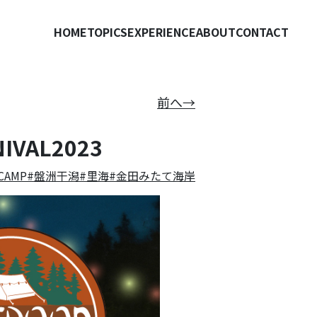
HOME
TOPICS
EXPERIENCE
ABOUT
CONTACT
前へ→
VAL2023
AMP
盤洲干潟
里海
金田みたて海岸