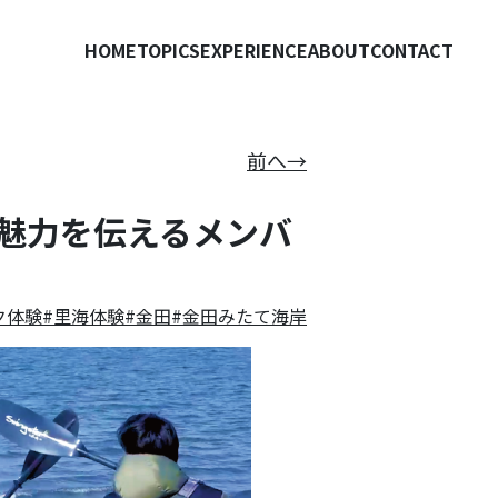
HOME
TOPICS
EXPERIENCE
ABOUT
CONTACT
前へ→
魅力を伝えるメンバ
ク体験
里海体験
金田
金田みたて海岸