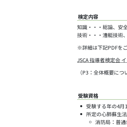
検定内容
知識・・・総論、安
技術・・・漕艇技術
※詳細は下記PDFを
JSCA 指導者検定会 
（P3：全体概要につ
受験資格
受験する年の4月
所定の心肺蘇生法
消防局：普通