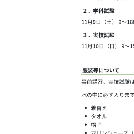
２．学科試験
11月9日（土） 9～1
３．実技試験
11月10日（日） 9～
服装等について
事前講習、実技試験
水の中に必ず入りま
着替え
タオル
帽子
マリンシューズ（