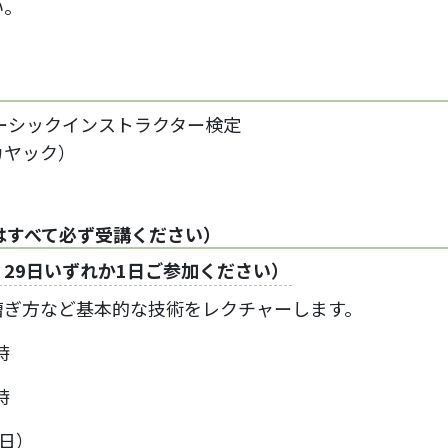
い。
ベーシックインストラクター検定
カヤック）
はすべて必ず受講ください）
、29日いずれか1日ご参加ください）
漕ぎ方など基本的な技術をレクチャーします。
時
時
（日）